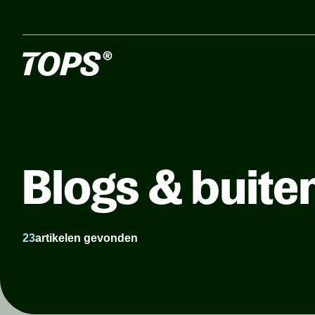
Blogs & buite
23
artikelen gevonden