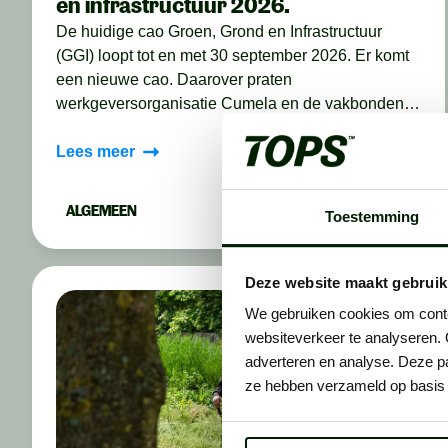
en infrastructuur 2026.
De huidige cao Groen, Grond en Infrastructuur
(GGI) loopt tot en met 30 september 2026. Er komt
een nieuwe cao. Daarover praten
werkgeversorganisatie Cumela en de vakbonden
FNV, CNV en HZC met elkaar. Op 14 juli 2026
hadden zij hun eerste gesprek. In deze blog lees je
Lees meer
wat iedere partij wil.
ALGEMEEN
Toestemming
Deze website maakt gebruik
We gebruiken cookies om conten
websiteverkeer te analyseren. 
adverteren en analyse. Deze pa
ze hebben verzameld op basis 