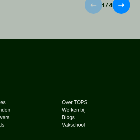
1
/
4
res
Over TOPS
nden
Werken bij
vers
Blogs
ls
Vakschool