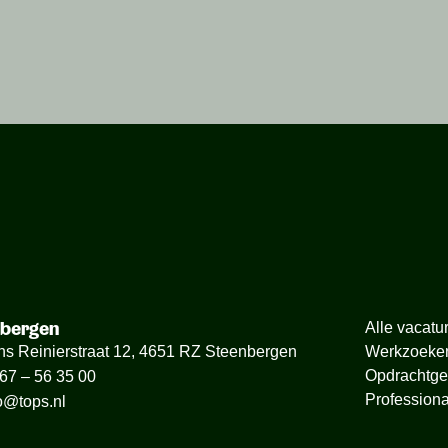
nbergen
Alle vacatu
ns Reinierstraat 12, 4651 RZ Steenbergen
Werkzoeke
Opdrachtge
67 – 56 35 00
Professiona
o@tops.nl