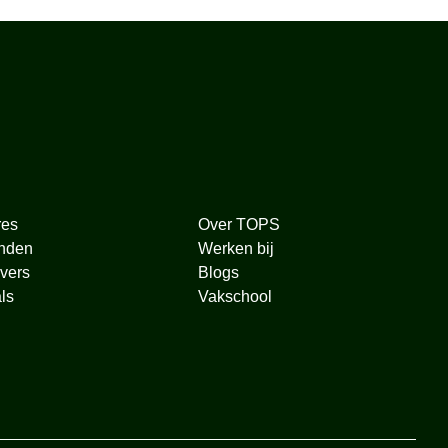
res
Over TOPS
nden
Werken bij
vers
Blogs
ls
Vakschool