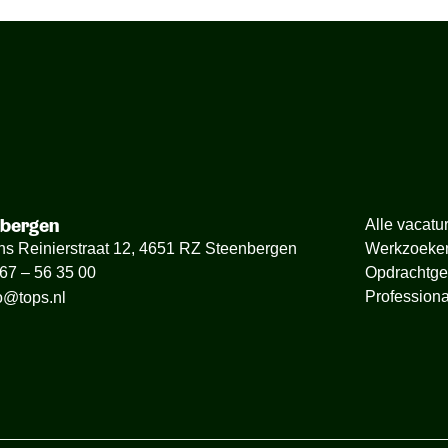
nbergen
Alle vacatu
ns Reinierstraat 12, 4651 RZ Steenbergen
Werkzoeke
Opdrachtge
67 – 56 35 00
Professiona
o@tops.nl