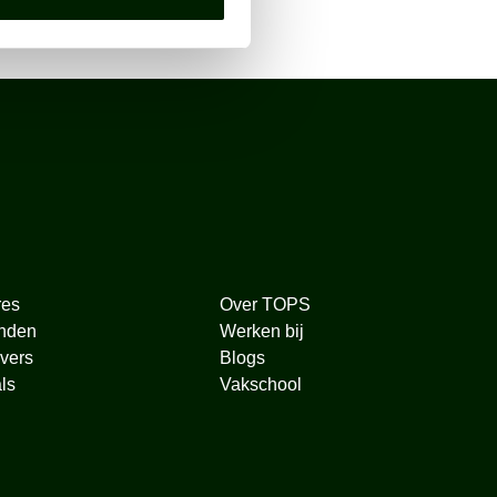
res
Over TOPS
nden
Werken bij
vers
Blogs
ls
Vakschool