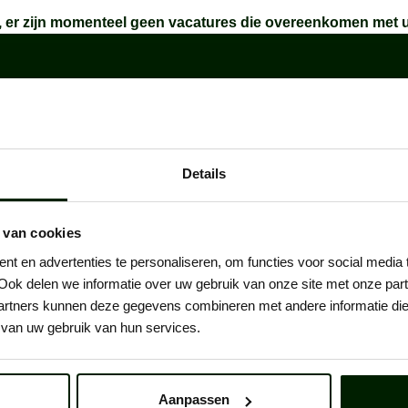
, er zijn momenteel geen vacatures die overeenkomen met 
it jouw buitenwerk er niet tussen?
 ideale vacature nog niet gevonden? Plaats dan een open sollici
Details
men vinden we altijd werk dat bij jouw vakmanschap past.
Open solliciteren
 van cookies
t en advertenties te personaliseren, om functies voor social media
Ook delen we informatie over uw gebruik van onze site met onze part
rtners kunnen deze gegevens combineren met andere informatie die u
van uw gebruik van hun services.
Aanpassen