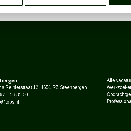
nbergen
Alle vacatu
ns Reinierstraat 12, 4651 RZ Steenbergen
Werkzoeke
Opdrachtge
67 – 56 35 00
Professiona
o@tops.nl