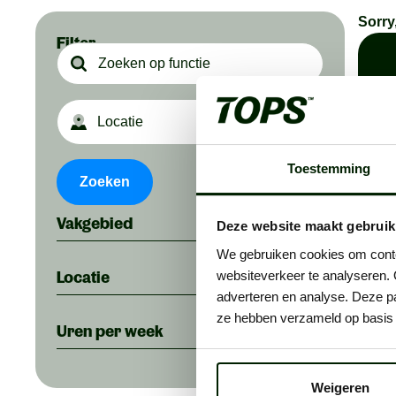
Sorry
Filter
20
km
Z
De
Toestemming
Sa
Zoeken
Vakgebied
Deze website maakt gebruik
We gebruiken cookies om conten
Locatie
websiteverkeer te analyseren. 
adverteren en analyse. Deze pa
ze hebben verzameld op basis 
Uren per week
Weigeren