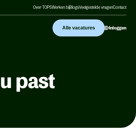
Over TOPS
Werken bij
Blogs
Veelgestelde vragen
Contact
Alle vacatures
Inloggen
ou past