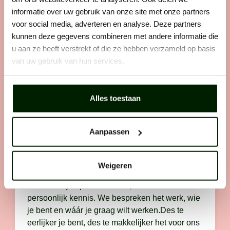
te worden. Dat werkt als volgt:
informatie over uw gebruik van onze site met onze partners
voor social media, adverteren en analyse. Deze partners
kunnen deze gegevens combineren met andere informatie die
u aan ze heeft verstrekt of die ze hebben verzameld op basis
Stap 1: solliciteren
van uw gebruik van hun services.
Zie je een vacature die perfect bij je past? Laat
er dan geen gras over groeien en solliciteer
direct. Want wij horen graag van vakidioten
Alles toestaan
zoals jij.
Aanpassen
Weigeren
Stap 2: telefonisch contact
We bellen je op. Als het klikt, maken we
persoonlijk kennis. We bespreken het werk, wie
je bent en wáár je graag wilt werken.Des te
eerlijker je bent, des te makkelijker het voor ons