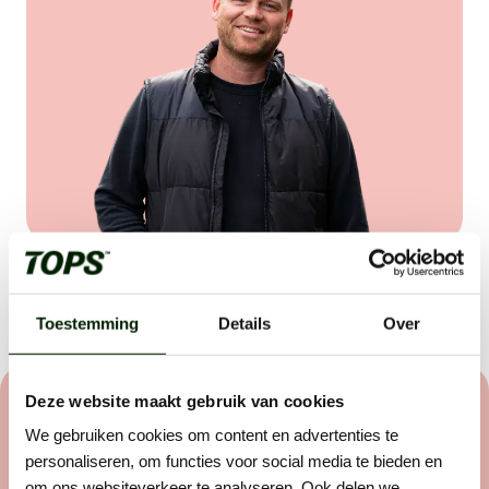
Deel vacature:
Toestemming
Details
Over
Deze website maakt gebruik van cookies
Het sollicitatieproces
We gebruiken cookies om content en advertenties te
personaliseren, om functies voor social media te bieden en
Wij helpen buitenwerkers om de beste in hun vakgebied
om ons websiteverkeer te analyseren. Ook delen we