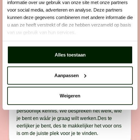
informatie over uw gebruik van onze site met onze partners
voor social media, adverteren en analyse. Deze partners
kunnen deze gegevens combineren met andere informatie die
Stap 1: solliciteren
u aan ze heeft verstrekt of die ze hebben verzameld op basis
Zie je een vacature die perfect bij je past? Laat
van uw gebruik van hun services.
er dan geen gras over groeien en solliciteer
direct. Want wij horen graag van vakidioten
zoals jij.
Alles toestaan
Aanpassen
Stap 2: telefonisch contact
Weigeren
We bellen je op. Als het klikt, maken we
persoonlijk kennis. We bespreken het werk, wie
je bent en wáár je graag wilt werken.Des te
eerlijker je bent, des te makkelijker het voor ons
is om de juiste plek voor je te vinden.