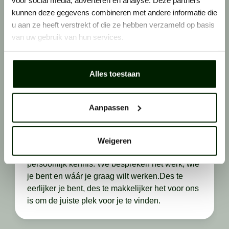
kunnen deze gegevens combineren met andere informatie die
Stap 1: solliciteren
u aan ze heeft verstrekt of die ze hebben verzameld op basis
Zie je een vacature die perfect bij je past? Laat
van uw gebruik van hun services.
er dan geen gras over groeien en solliciteer
direct. Want wij horen graag van vakidioten
zoals jij.
Alles toestaan
Aanpassen
Stap 2: telefonisch contact
Weigeren
We bellen je op. Als het klikt, maken we
persoonlijk kennis. We bespreken het werk, wie
je bent en wáár je graag wilt werken.Des te
eerlijker je bent, des te makkelijker het voor ons
is om de juiste plek voor je te vinden.