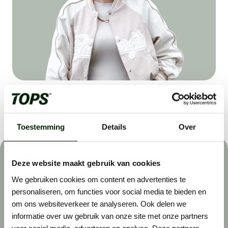
Deel vacature:
Toestemming
Details
Over
Het sollicitatieproces
Deze website maakt gebruik van cookies
We gebruiken cookies om content en advertenties te
Wij helpen buitenwerkers om de beste in hun vakgebied
personaliseren, om functies voor social media te bieden en
te worden. Dat werkt als volgt:
om ons websiteverkeer te analyseren. Ook delen we
informatie over uw gebruik van onze site met onze partners
voor social media, adverteren en analyse. Deze partners