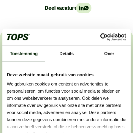
Deel vacature:
Het sollicitatieproces
Toestemming
Details
Over
Wij helpen buitenwerkers om de beste in hun vakgebied
te worden. Dat werkt als volgt:
Deze website maakt gebruik van cookies
We gebruiken cookies om content en advertenties te
personaliseren, om functies voor social media te bieden en
Stap 1: solliciteren
om ons websiteverkeer te analyseren. Ook delen we
Zie je een vacature die perfect bij je past? Laat
informatie over uw gebruik van onze site met onze partners
er dan geen gras over groeien en solliciteer
voor social media, adverteren en analyse. Deze partners
direct. Want wij horen graag van vakidioten
kunnen deze gegevens combineren met andere informatie die
zoals jij.
u aan ze heeft verstrekt of die ze hebben verzameld op basis