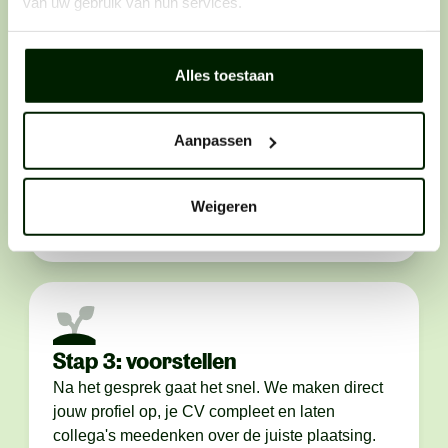
van uw gebruik van hun services.
Alles toestaan
Stap 2: telefonisch contact
We bellen je op. Als het klikt, maken we
Aanpassen
persoonlijk kennis. We bespreken het werk, wie
je bent en wáár je graag wilt werken.Des te
eerlijker je bent, des te makkelijker het voor ons
Weigeren
is om de juiste plek voor je te vinden.
Stap 3: voorstellen
Na het gesprek gaat het snel. We maken direct
jouw profiel op, je CV compleet en laten
collega's meedenken over de juiste plaatsing.