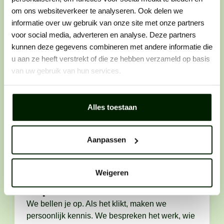
om ons websiteverkeer te analyseren. Ook delen we
Wij helpen buitenwerkers om de beste in hun vakgebied
informatie over uw gebruik van onze site met onze partners
te worden. Dat werkt als volgt:
voor social media, adverteren en analyse. Deze partners
kunnen deze gegevens combineren met andere informatie die
u aan ze heeft verstrekt of die ze hebben verzameld op basis
van uw gebruik van hun services.
Stap 1: solliciteren
Zie je een vacature die perfect bij je past? Laat
er dan geen gras over groeien en solliciteer
Alles toestaan
direct. Want wij horen graag van vakidioten
zoals jij.
Aanpassen
Weigeren
Stap 2: telefonisch contact
We bellen je op. Als het klikt, maken we
persoonlijk kennis. We bespreken het werk, wie