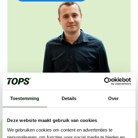
Deel vacature:
Toestemming
Details
Over
Deze website maakt gebruik van cookies
We gebruiken cookies om content en advertenties te
Het sollicitatieproces
personaliseren, om functies voor social media te bieden en