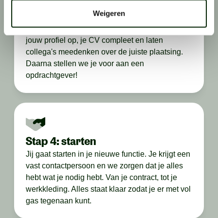
Stap 3: voorstellen
Weigeren
Na het gesprek gaat het snel. We maken direct
jouw profiel op, je CV compleet en laten
collega's meedenken over de juiste plaatsing.
Daarna stellen we je voor aan een
opdrachtgever!
Stap 4: starten
Jij gaat starten in je nieuwe functie. Je krijgt een
vast contactpersoon en we zorgen dat je alles
hebt wat je nodig hebt. Van je contract, tot je
werkkleding. Alles staat klaar zodat je er met vol
gas tegenaan kunt.