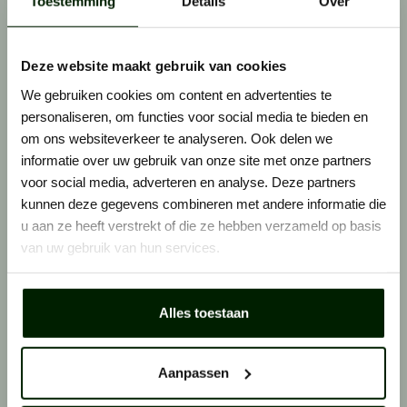
Toestemming
Details
Over
Zie je een vacature die perfect bij je past? Laat
er dan geen gras over groeien en solliciteer
direct. Want wij horen graag van vakidioten
Deze website maakt gebruik van cookies
zoals jij.
We gebruiken cookies om content en advertenties te
personaliseren, om functies voor social media te bieden en
om ons websiteverkeer te analyseren. Ook delen we
informatie over uw gebruik van onze site met onze partners
voor social media, adverteren en analyse. Deze partners
Stap 2: telefonisch contact
kunnen deze gegevens combineren met andere informatie die
u aan ze heeft verstrekt of die ze hebben verzameld op basis
We bellen je op. Als het klikt, maken we
van uw gebruik van hun services.
persoonlijk kennis. We bespreken het werk, wie
je bent en wáár je graag wilt werken.Des te
eerlijker je bent, des te makkelijker het voor ons
Alles toestaan
is om de juiste plek voor je te vinden.
Aanpassen