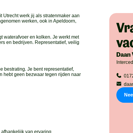
t Utrecht werk jij als stratenmaker aan
 aangenomen werken, ook in Apeldoorn,
Vr
orgt waterafvoer en kolken. Je werkt met
va
ers en bedrijven. Representatief, veilig
Daan 
Interce
e bestrating. Je bent representatief,
en hebt geen bezwaar tegen rijden naar
017
daa
Nee
 afhankelijk van ervaring