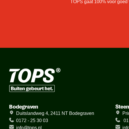
TOPS gaat 100% voor goed we
Bodegraven
Stee
Duitslandweg 4, 2411 NT Bodegraven
Pri
0172 - 25 30 03
01
info@tops.nl
inf