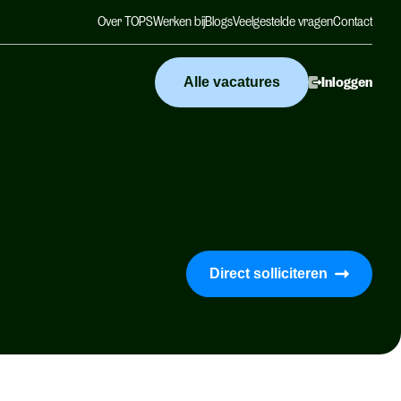
Over TOPS
Werken bij
Blogs
Veelgestelde vragen
Contact
Alle vacatures
Inloggen
Direct solliciteren