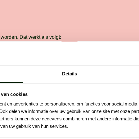
worden. Dat werkt als volgt:
: telefonisch
Stap 3: voorstellen
ct
Na het gesprek gaat het s
Details
maken direct jouw profiel 
 je op. Als het klikt,
compleet en laten collega'
 persoonlijk kennis. We
 van cookies
meedenken over de juiste
n het werk, wie je bent en
plaatsing. Daarna stellen 
t en advertenties te personaliseren, om functies voor social media
graag wilt werken.Des te
aan een opdrachtgever!
Ook delen we informatie over uw gebruik van onze site met onze part
 je bent, des te makkelijker
rtners kunnen deze gegevens combineren met andere informatie die u
ons is om de juiste plek
van uw gebruik van hun services.
e vinden.