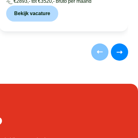
€2893,- tot €3520,- bruto per maand
Bekijk vacature
?