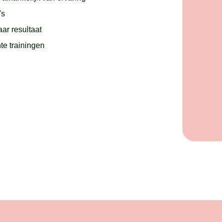
's
aar resultaat
e trainingen