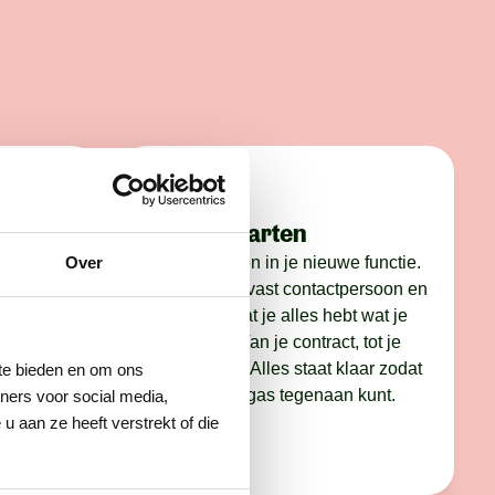
Stap 4: starten
nel. We
Jij gaat starten in je nieuwe functie.
Over
op, je CV
Je krijgt een vast contactpersoon en
s
we zorgen dat je alles hebt wat je
nodig hebt. Van je contract, tot je
we je voor
werkkleding. Alles staat klaar zodat
 te bieden en om ons
je er met vol gas tegenaan kunt.
ners voor social media,
 aan ze heeft verstrekt of die