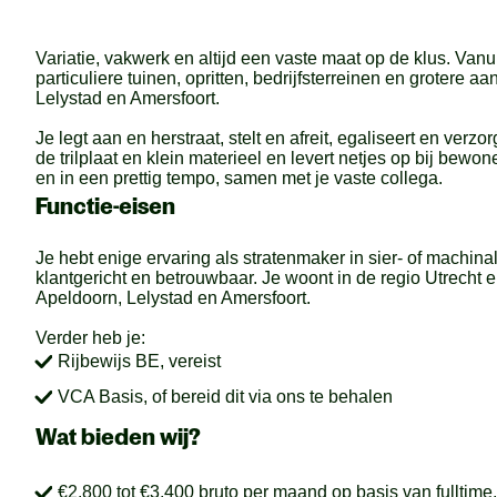
Variatie, vakwerk en altijd een vaste maat op de klus. Vanui
particuliere tuinen, opritten, bedrijfsterreinen en grotere
Lelystad en Amersfoort.
Je legt aan en herstraat, stelt en afreit, egaliseert en verz
de trilplaat en klein materieel en levert netjes op bij bewon
en in een prettig tempo, samen met je vaste collega.
Functie-eisen
Je hebt enige ervaring als stratenmaker in sier- of machinal
klantgericht en betrouwbaar. Je woont in de regio Utrecht 
Apeldoorn, Lelystad en Amersfoort.
Verder heb je:
Rijbewijs BE, vereist
VCA Basis, of bereid dit via ons te behalen
Wat bieden wij?
€2.800 tot €3.400 bruto per maand op basis van fulltime,