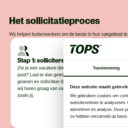
Het sollicitatieproces
Wij helpen buitenwerkers om de beste in hun vakgebied te 
Stap 1: solliciteren
Stap 2
conta
Zie je een vacature die perfect bij je
Toestemming
past? Laat er dan geen gras over
We bellen
groeien en solliciteer direct. Want
maken we
Deze website maakt gebruik
wij horen graag van vakidioten
bespreke
zoals jij.
We gebruiken cookies om conten
wáár je 
websiteverkeer te analyseren. 
eerlijker
adverteren en analyse. Deze pa
het voor 
ze hebben verzameld op basis 
voor je t