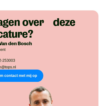
agen over deze
cature?
Van den Bosch
dent
2-253003
n@tops.nl
m contact met mij op