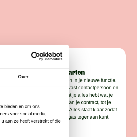
Stap 4: starten
Over
nel. We
Jij gaat starten in je nieuwe functie.
op, je CV
Je krijgt een vast contactpersoon en
s
we zorgen dat je alles hebt wat je
nodig hebt. Van je contract, tot je
 te bieden en om ons
we je voor
werkkleding. Alles staat klaar zodat
ners voor social media,
je er met vol gas tegenaan kunt.
 aan ze heeft verstrekt of die