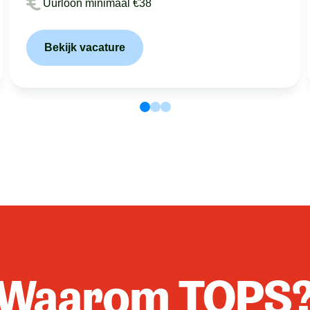
Uurloon minimaal €38
Bekijk vacature
Waarom TOPS