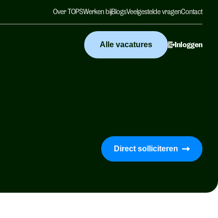
Over TOPS
Werken bij
Blogs
Veelgestelde vragen
Contact
Alle vacatures
Inloggen
Direct solliciteren