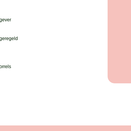
tgever
 geregeld
orrels