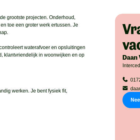
de grootste projecten. Onderhoud,
Vr
 en toe een groter werk ertussen. Je
hap.
va
Je controleert waterafvoer en opsluitingen
d, klantvriendelijk in woonwijken en op
Daan 
Interce
017
daa
andig werken. Je bent fysiek fit,
Nee