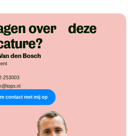
agen over deze
cature?
Van den Bosch
dent
2-253003
n@tops.nl
m contact met mij op