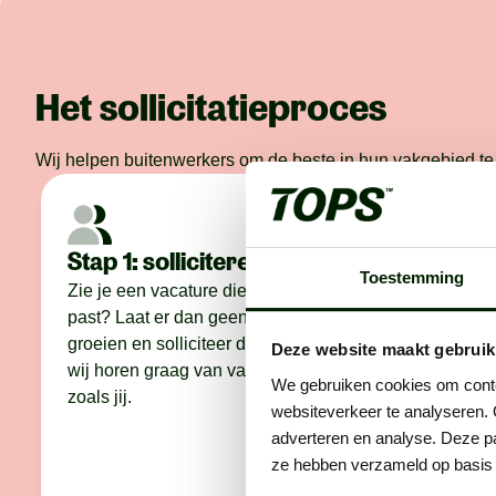
Het sollicitatieproces
Wij helpen buitenwerkers om de beste in hun vakgebied te 
Stap 1: solliciteren
Stap 2
Toestemming
conta
Zie je een vacature die perfect bij je
past? Laat er dan geen gras over
We bellen
groeien en solliciteer direct. Want
Deze website maakt gebruik
maken we
wij horen graag van vakidioten
bespreke
We gebruiken cookies om conten
zoals jij.
wáár je 
websiteverkeer te analyseren. 
eerlijker
adverteren en analyse. Deze pa
het voor 
ze hebben verzameld op basis 
voor je t