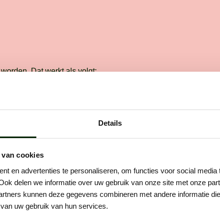
worden. Dat werkt als volgt:
: telefonisch
Stap 3: voorstellen
Details
ct
Na het gesprek gaat het s
maken direct jouw profiel 
 je op. Als het klikt,
compleet en laten collega'
 van cookies
 persoonlijk kennis. We
meedenken over de juiste
n het werk, wie je bent en
t en advertenties te personaliseren, om functies voor social media
plaatsing. Daarna stellen 
graag wilt werken.Des te
Ook delen we informatie over uw gebruik van onze site met onze part
aan een opdrachtgever!
 je bent, des te makkelijker
rtners kunnen deze gegevens combineren met andere informatie die u
ons is om de juiste plek
van uw gebruik van hun services.
e vinden.