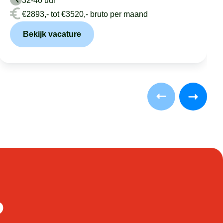
32-40 uur
€2893,- tot €3520,- bruto per maand
Bekijk vacature
?