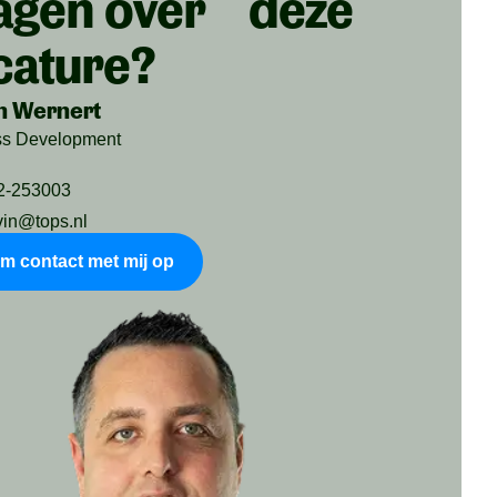
agen over deze
cature?
n Wernert
ss Development
2-253003
vin@tops.nl
m contact met mij op