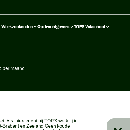
Werkzoekenden
Opdrachtgevers
TOPS Vakschool
uto per maand
et. Als Intercedent bij TOPS werk jij in
West-Brabant en Zeeland.Geen koude