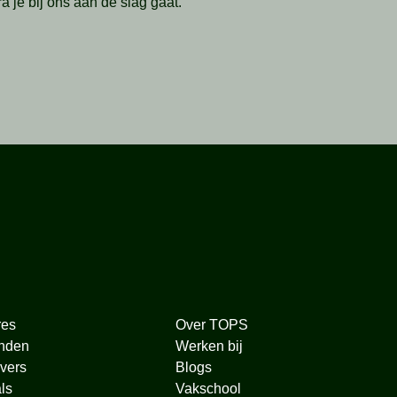
je bij ons aan de slag gaat.
res
Over TOPS
nden
Werken bij
vers
Blogs
ls
Vakschool