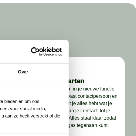
Over
Stap 4: starten
nel. We
Jij gaat starten in je nieuwe functie.
op, je CV
Je krijgt een vast contactpersoon en
 te bieden en om ons
s
we zorgen dat je alles hebt wat je
ners voor social media,
nodig hebt. Van je contract, tot je
 aan ze heeft verstrekt of die
we je voor
werkkleding. Alles staat klaar zodat
je er met vol gas tegenaan kunt.