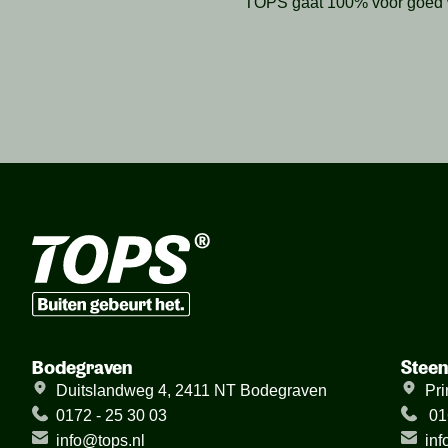
TOPS gaat 100% voor goed we
Bodegraven
Stee
Duitslandweg 4, 2411 NT Bodegraven
Pri
0172 - 25 30 03
01
info@tops.nl
inf