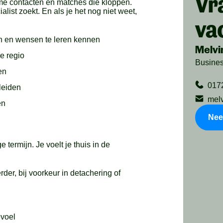
Vr
rme contacten en matches die kloppen.
list zoekt. En als je het nog niet weet,
va
n en wensen te leren kennen
Melvi
e regio
Busine
en
017
leiden
mel
en
Nee
termijn. Je voelt je thuis in de
der, bij voorkeur in detachering of
evoel