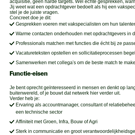
acquisitie, geen harde targets. Wel echte gesprekken, wa
Jij weet wat een opdrachtgever bedoelt als hij een vakspecia
stel je de juiste vragen.
Concreet doe je dit:
Gesprekken voeren met vakspecialisten om hun talente
Warme contacten onderhouden met opdrachtgevers in d
Professionals matchen met functies die écht bij ze pass
Vacatureteksten opstellen en sollicitatieprocessen bege
Samenwerken met collega's om de beste match te mak
Functie-eisen
Je bent oprecht geïnteresseerd in mensen en denkt op lange 
buitenwereld, of je bouwt dat netwerk hier verder uit.
Verder heb je:
Ervaring als accountmanager, consultant of relatiebeheer
een technische sector
Affiniteit met Groen, Infra, Bouw of Agri
Sterk in communicatie en groot verantwoordelijkheidsg