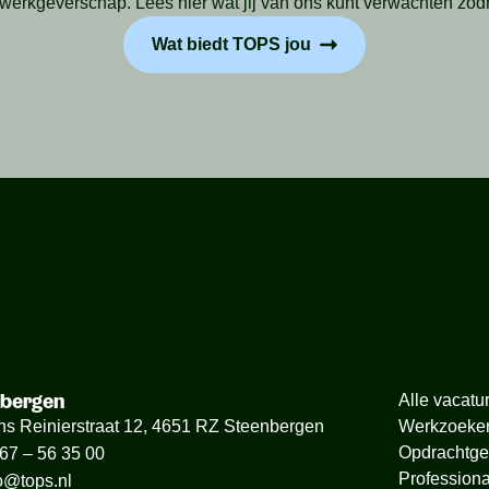
rkgeverschap. Lees hier wat jij van ons kunt verwachten zodra 
Wat biedt TOPS jou
nbergen
Alle vacatu
ns Reinierstraat 12, 4651 RZ Steenbergen
Werkzoeke
Opdrachtge
67 – 56 35 00
Professiona
o@tops.nl