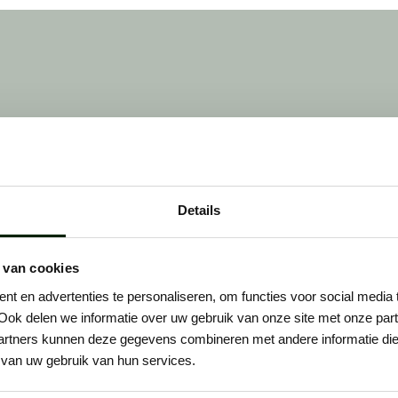
worden. Dat werkt als volgt:
Details
: telefonisch
Stap 3: voorstellen
ct
Na het gesprek gaat het s
 van cookies
maken direct jouw profiel 
 je op. Als het klikt,
t en advertenties te personaliseren, om functies voor social media
compleet en laten collega'
 persoonlijk kennis. We
Ook delen we informatie over uw gebruik van onze site met onze part
meedenken over de juiste
n het werk, wie je bent en
rtners kunnen deze gegevens combineren met andere informatie die u
plaatsing. Daarna stellen 
graag wilt werken.Des te
van uw gebruik van hun services.
aan een opdrachtgever!
 je bent, des te makkelijker
ons is om de juiste plek