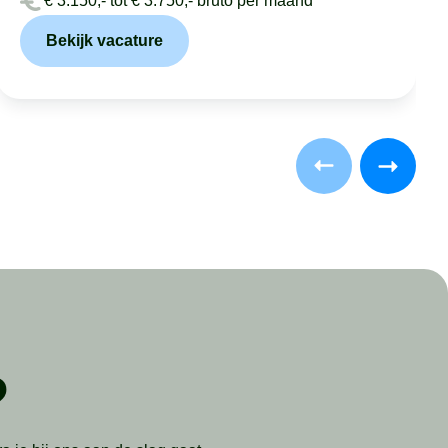
€ 3.150,- tot € 3.750,- bruto per maand
Bekijk vacature
?