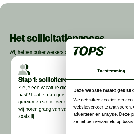
Het sollicitatieproces
Wij helpen buitenwerkers om de beste in hun vakgebied te 
Toestemming
Stap 1: solliciteren
Stap 2
conta
Zie je een vacature die perfect bij je
Deze website maakt gebruik
past? Laat er dan geen gras over
We bellen
We gebruiken cookies om conten
groeien en solliciteer direct. Want
maken we
websiteverkeer te analyseren. 
wij horen graag van vakidioten
bespreke
adverteren en analyse. Deze pa
zoals jij.
wáár je 
ze hebben verzameld op basis 
eerlijker
het voor 