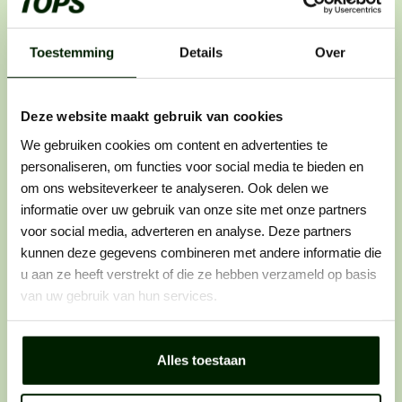
Toestemming
Details
Over
Stap 1: solliciteren
Zie je een vacature die perfect bij je past? Laat
er dan geen gras over groeien en solliciteer
Deze website maakt gebruik van cookies
direct. Want wij horen graag van vakidioten
We gebruiken cookies om content en advertenties te
zoals jij.
personaliseren, om functies voor social media te bieden en
om ons websiteverkeer te analyseren. Ook delen we
informatie over uw gebruik van onze site met onze partners
voor social media, adverteren en analyse. Deze partners
kunnen deze gegevens combineren met andere informatie die
Stap 2: telefonisch contact
u aan ze heeft verstrekt of die ze hebben verzameld op basis
van uw gebruik van hun services.
We bellen je op. Als het klikt, maken we
persoonlijk kennis. We bespreken het werk, wie
je bent en wáár je graag wilt werken.Des te
Alles toestaan
eerlijker je bent, des te makkelijker het voor ons
is om de juiste plek voor je te vinden.