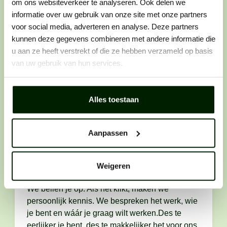
om ons websiteverkeer te analyseren. Ook delen we
te worden. Dat werkt als volgt:
informatie over uw gebruik van onze site met onze partners
voor social media, adverteren en analyse. Deze partners
kunnen deze gegevens combineren met andere informatie die
u aan ze heeft verstrekt of die ze hebben verzameld op basis
Stap 1: solliciteren
van uw gebruik van hun services.
Zie je een vacature die perfect bij je past? Laat
er dan geen gras over groeien en solliciteer
direct. Want wij horen graag van vakidioten
Alles toestaan
zoals jij.
Aanpassen
Weigeren
Stap 2: telefonisch contact
We bellen je op. Als het klikt, maken we
persoonlijk kennis. We bespreken het werk, wie
je bent en wáár je graag wilt werken.Des te
eerlijker je bent, des te makkelijker het voor ons