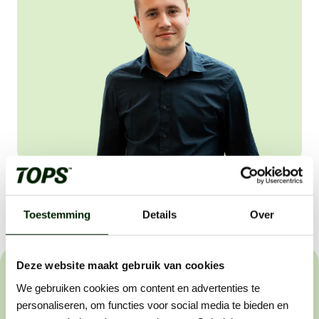
Deel vacature:
Toestemming
Details
Over
Deze website maakt gebruik van cookies
Het sollicitatieproces
We gebruiken cookies om content en advertenties te
personaliseren, om functies voor social media te bieden en
Wij helpen buitenwerkers om de beste in hun vakgebied