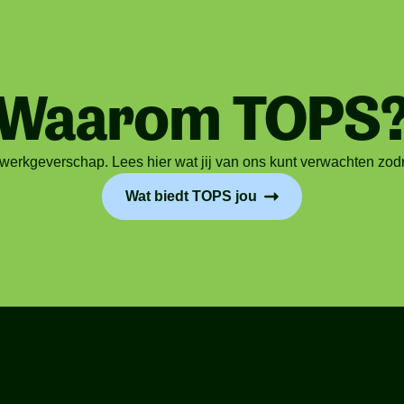
Waarom TOPS
rkgeverschap. Lees hier wat jij van ons kunt verwachten zodra 
Wat biedt TOPS jou