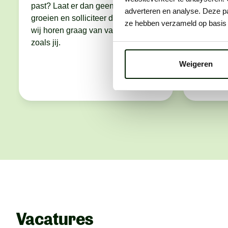
past? Laat er dan geen gras over
We bellen
adverteren en analyse. Deze pa
groeien en solliciteer direct. Want
maken we
ze hebben verzameld op basis 
wij horen graag van vakidioten
bespreke
zoals jij.
wáár je 
eerlijker
Weigeren
het voor 
voor je t
Vacatures