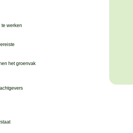
n te werken
ereiste
nnen het groenvak
rachtgevers
rstaat