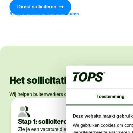
Direct solliciteren
Reageren kan al binnen 2 minuten
Het sollicitatieproces
Wij helpen buitenwerkers om de beste in hun vakgebied te 
Toestemming
Deze website maakt gebruik
Stap 1: solliciteren
Stap 2
We gebruiken cookies om conten
conta
Zie je een vacature die perfect bij je
websiteverkeer te analyseren. 