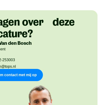
agen over deze
cature?
Van den Bosch
dent
2-253003
n@tops.nl
m contact met mij op