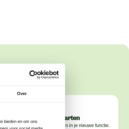
Over
Stap 4: starten
 te bieden en om ons
nel. We
Jij gaat starten in je nieuwe functie.
ners voor social media,