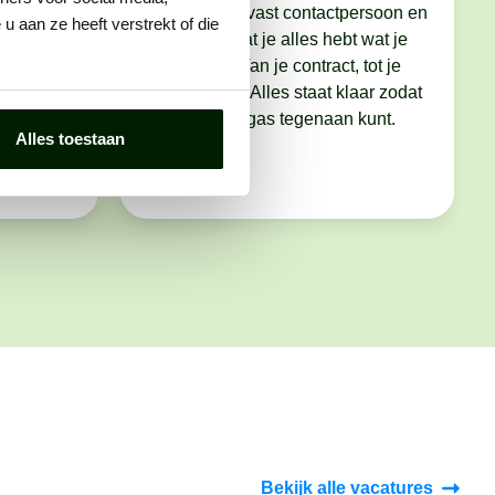
op, je CV
Je krijgt een vast contactpersoon en
 aan ze heeft verstrekt of die
s
we zorgen dat je alles hebt wat je
nodig hebt. Van je contract, tot je
we je voor
werkkleding. Alles staat klaar zodat
je er met vol gas tegenaan kunt.
Alles toestaan
Bekijk alle vacatures