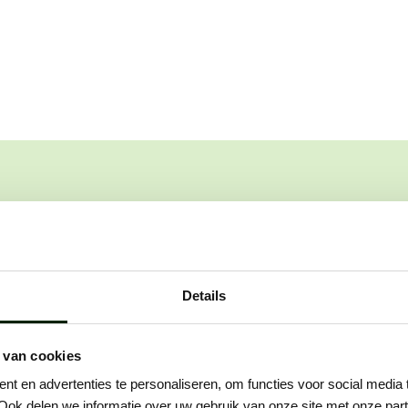
worden. Dat werkt als volgt:
Details
 van cookies
: telefonisch
Stap 3: voorstellen
t en advertenties te personaliseren, om functies voor social media
ct
Na het gesprek gaat het s
Ook delen we informatie over uw gebruik van onze site met onze part