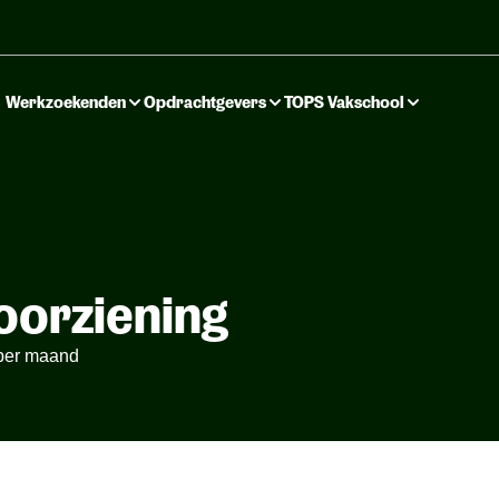
Werkzoekenden
Opdrachtgevers
TOPS Vakschool
orziening
o per maand