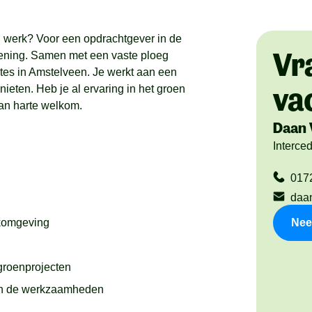
nd werk? Voor een opdrachtgever in de
Vr
ening. Samen met een vaste ploeg
tes in Amstelveen. Je werkt aan een
va
eten. Heb je al ervaring in het groen
 van harte welkom.
Daan 
Interce
017
daa
rkomgeving
Nee
groenprojecten
van de werkzaamheden