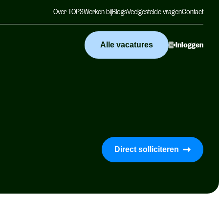
Over TOPS
Werken bij
Blogs
Veelgestelde vragen
Contact
Alle vacatures
Inloggen
Direct solliciteren