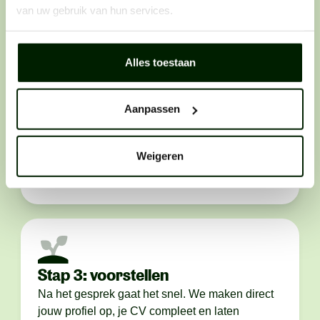
van uw gebruik van hun services.
Alles toestaan
Stap 2: telefonisch contact
Aanpassen
We bellen je op. Als het klikt, maken we
persoonlijk kennis. We bespreken het werk, wie
je bent en wáár je graag wilt werken.Des te
Weigeren
eerlijker je bent, des te makkelijker het voor ons
is om de juiste plek voor je te vinden.
Stap 3: voorstellen
Na het gesprek gaat het snel. We maken direct
jouw profiel op, je CV compleet en laten