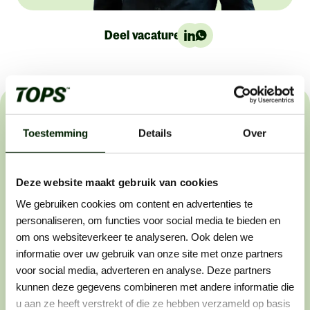
Deel vacature:
Het sollicitatieproces
Toestemming
Details
Over
Wij helpen buitenwerkers om de beste in hun vakgebied
te worden. Dat werkt als volgt:
Deze website maakt gebruik van cookies
We gebruiken cookies om content en advertenties te
personaliseren, om functies voor social media te bieden en
Stap 1: solliciteren
om ons websiteverkeer te analyseren. Ook delen we
informatie over uw gebruik van onze site met onze partners
Zie je een vacature die perfect bij je past? Laat
voor social media, adverteren en analyse. Deze partners
er dan geen gras over groeien en solliciteer
kunnen deze gegevens combineren met andere informatie die
direct. Want wij horen graag van vakidioten
u aan ze heeft verstrekt of die ze hebben verzameld op basis
zoals jij.