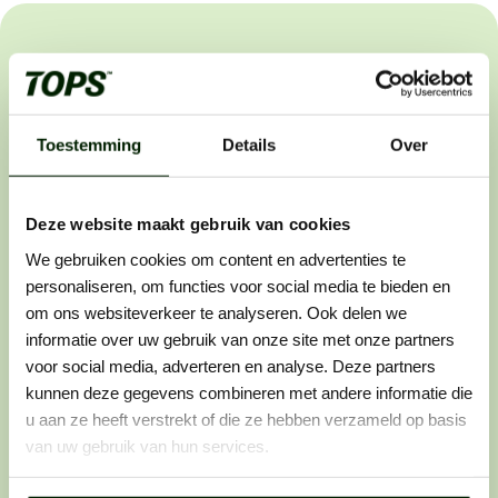
Het sollicitatieproces
Wij helpen buitenwerkers om de beste in hun vakgebied
te worden. Dat werkt als volgt:
Toestemming
Details
Over
Deze website maakt gebruik van cookies
Stap 1: solliciteren
We gebruiken cookies om content en advertenties te
Zie je een vacature die perfect bij je past? Laat
personaliseren, om functies voor social media te bieden en
er dan geen gras over groeien en solliciteer
om ons websiteverkeer te analyseren. Ook delen we
direct. Want wij horen graag van vakidioten
informatie over uw gebruik van onze site met onze partners
zoals jij.
voor social media, adverteren en analyse. Deze partners
kunnen deze gegevens combineren met andere informatie die
u aan ze heeft verstrekt of die ze hebben verzameld op basis
van uw gebruik van hun services.