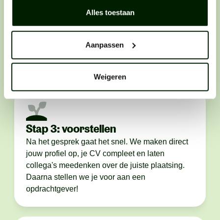
Stap 2: telefonisch contact
Alles toestaan
We bellen je op. Als het klikt, maken we
persoonlijk kennis. We bespreken het werk, wie
je bent en wáár je graag wilt werken.Des te
Aanpassen
eerlijker je bent, des te makkelijker het voor ons
is om de juiste plek voor je te vinden.
Weigeren
Stap 3: voorstellen
Na het gesprek gaat het snel. We maken direct
jouw profiel op, je CV compleet en laten
collega's meedenken over de juiste plaatsing.
Daarna stellen we je voor aan een
opdrachtgever!