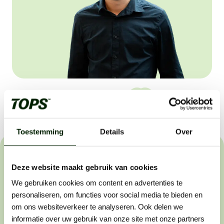
Deel vacature:
Toestemming
Details
Over
Het sollicitatieproces
Deze website maakt gebruik van cookies
We gebruiken cookies om content en advertenties te
Wij helpen buitenwerkers om de beste in hun vakgebied
personaliseren, om functies voor social media te bieden en
te worden. Dat werkt als volgt:
om ons websiteverkeer te analyseren. Ook delen we
informatie over uw gebruik van onze site met onze partners