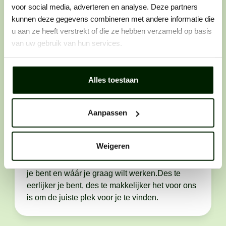
voor social media, adverteren en analyse. Deze partners
Stap 1: solliciteren
kunnen deze gegevens combineren met andere informatie die
u aan ze heeft verstrekt of die ze hebben verzameld op basis
Zie je een vacature die perfect bij je past? Laat
van uw gebruik van hun services.
er dan geen gras over groeien en solliciteer
direct. Want wij horen graag van vakidioten
zoals jij.
Alles toestaan
Aanpassen
Stap 2: telefonisch contact
Weigeren
We bellen je op. Als het klikt, maken we
persoonlijk kennis. We bespreken het werk, wie
je bent en wáár je graag wilt werken.Des te
eerlijker je bent, des te makkelijker het voor ons
is om de juiste plek voor je te vinden.