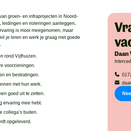
van groen- en infraprojecten in Noord-
Vr
 leidingen en rioleringen aanleggen,
 Ervaring is mooi meegenomen, maar
va
wil je leren en werk je graag met goede
.
Daan 
n rond Vijfhuizen.
Interce
re voorzieningen.
en en bestratingen.
017
daa
kunnen met hun werk.
en goed uit te zetten.
Nee
g ervaring mee hebt.
collega’s buiten.
ordt opgeleverd.