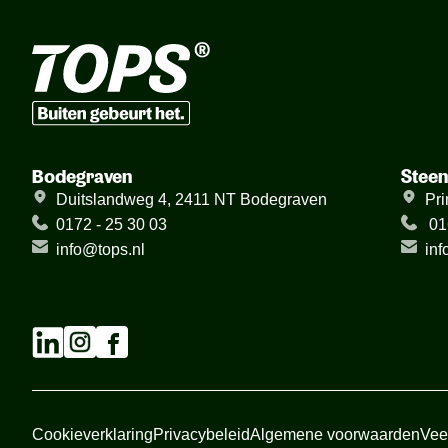
Bodegraven
Stee
Duitslandweg 4, 2411 NT Bodegraven
Pri
0172 - 25 30 03
01
info@tops.nl
inf
Cookieverklaring
Privacybeleid
Algemene voorwaarden
Vee