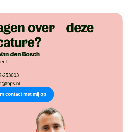
agen over deze
cature?
Van den Bosch
dent
2-253003
n@tops.nl
m contact met mij op