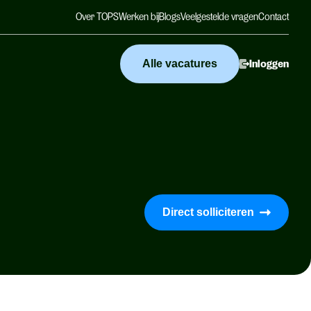
Over TOPS
Werken bij
Blogs
Veelgestelde vragen
Contact
Alle vacatures
Inloggen
Direct solliciteren