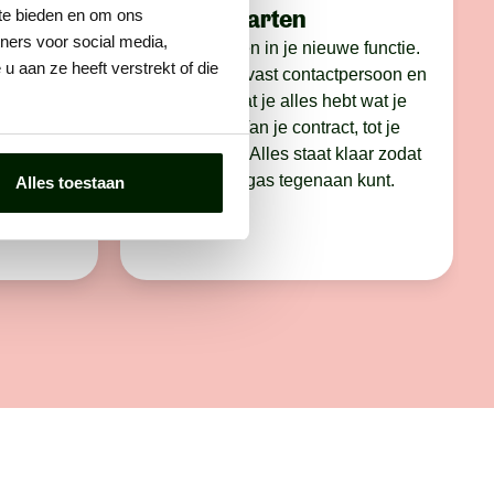
Stap 4: starten
 te bieden en om ons
ners voor social media,
nel. We
Jij gaat starten in je nieuwe functie.
 aan ze heeft verstrekt of die
op, je CV
Je krijgt een vast contactpersoon en
s
we zorgen dat je alles hebt wat je
nodig hebt. Van je contract, tot je
we je voor
werkkleding. Alles staat klaar zodat
je er met vol gas tegenaan kunt.
Alles toestaan