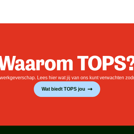
Waarom TOPS
rkgeverschap. Lees hier wat jij van ons kunt verwachten zodra 
Wat biedt TOPS jou