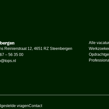
nbergen
Alle vacatu
ns Reinierstraat 12, 4651 RZ Steenbergen
Werkzoeke
Opdrachtge
67 – 56 35 00
Professiona
o@tops.nl
lgestelde vragen
Contact