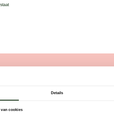
rstaat
Details
worden. Dat werkt als volgt:
 van cookies