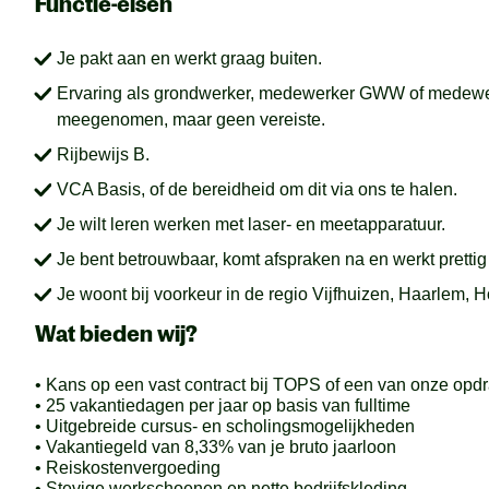
Functie-eisen
Je pakt aan en werkt graag buiten.
Ervaring als grondwerker, medewerker GWW of medewer
meegenomen, maar geen vereiste.
Rijbewijs B.
VCA Basis, of de bereidheid om dit via ons te halen.
Je wilt leren werken met laser- en meetapparatuur.
Je bent betrouwbaar, komt afspraken na en werkt pretti
Je woont bij voorkeur in de regio Vijfhuizen, Haarlem,
Wat bieden wij?
• Kans op een vast contract bij TOPS of een van onze opd
• 25 vakantiedagen per jaar op basis van fulltime
• Uitgebreide cursus- en scholingsmogelijkheden
• Vakantiegeld van 8,33% van je bruto jaarloon
• Reiskostenvergoeding
• Stevige werkschoenen en nette bedrijfskleding