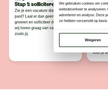
Stap 1: solliciteren
Stap 2
We gebruiken cookies om conten
websiteverkeer te analyseren. 
conta
Zie je een vacature die perfect bij je
adverteren en analyse. Deze pa
past? Laat er dan geen gras over
We bellen
ze hebben verzameld op basis 
groeien en solliciteer direct. Want
maken we
wij horen graag van vakidioten
bespreke
zoals jij.
wáár je 
Weigeren
eerlijker
het voor 
voor je t