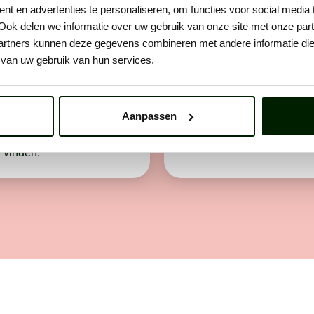
: telefonisch
Stap 3: voorstellen
t en advertenties te personaliseren, om functies voor social media
Ook delen we informatie over uw gebruik van onze site met onze part
ct
Na het gesprek gaat het s
rtners kunnen deze gegevens combineren met andere informatie die u
maken direct jouw profiel 
 je op. Als het klikt,
van uw gebruik van hun services.
compleet en laten collega'
 persoonlijk kennis. We
meedenken over de juiste
n het werk, wie je bent en
plaatsing. Daarna stellen 
graag wilt werken.Des te
aan een opdrachtgever!
Aanpassen
 je bent, des te makkelijker
ons is om de juiste plek
e vinden.