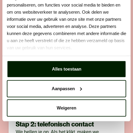
personaliseren, om functies voor social media te bieden en
Het sollicitatieproces
om ons websiteverkeer te analyseren. Ook delen we
informatie over uw gebruik van onze site met onze partners
Wij helpen buitenwerkers om de beste in hun vakgebied
voor social media, adverteren en analyse. Deze partners
te worden. Dat werkt als volgt:
kunnen deze gegevens combineren met andere informatie die
u aan ze heeft verstrekt of die ze hebben verzameld op basis
van uw gebruik van hun services.
Stap 1: solliciteren
Zie je een vacature die perfect bij je past? Laat
Alles toestaan
er dan geen gras over groeien en solliciteer
direct. Want wij horen graag van vakidioten
zoals jij.
Aanpassen
Weigeren
Stap 2: telefonisch contact
We bellen je op. Als het klikt, maken we