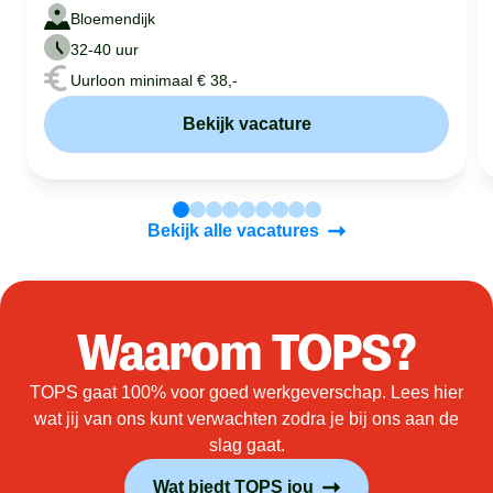
Bloemendijk
32-40 uur
Uurloon minimaal € 38,-
Bekijk vacature
Bekijk alle vacatures
Waarom TOPS?
TOPS gaat 100% voor goed werkgeverschap. Lees hier
wat jij van ons kunt verwachten zodra je bij ons aan de
slag gaat.
Wat biedt TOPS jou