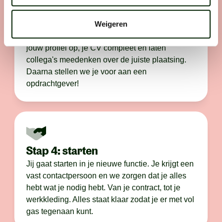
Stap 3: voorstellen
Weigeren
Na het gesprek gaat het snel. We maken direct
jouw profiel op, je CV compleet en laten
collega's meedenken over de juiste plaatsing.
Daarna stellen we je voor aan een
opdrachtgever!
Stap 4: starten
Jij gaat starten in je nieuwe functie. Je krijgt een
vast contactpersoon en we zorgen dat je alles
hebt wat je nodig hebt. Van je contract, tot je
werkkleding. Alles staat klaar zodat je er met vol
gas tegenaan kunt.