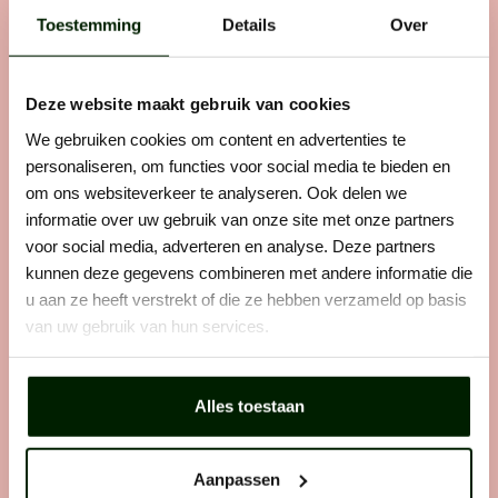
Stap 1: solliciteren
Toestemming
Details
Over
Zie je een vacature die perfect bij je past? Laat
er dan geen gras over groeien en solliciteer
direct. Want wij horen graag van vakidioten
Deze website maakt gebruik van cookies
zoals jij.
We gebruiken cookies om content en advertenties te
personaliseren, om functies voor social media te bieden en
om ons websiteverkeer te analyseren. Ook delen we
informatie over uw gebruik van onze site met onze partners
voor social media, adverteren en analyse. Deze partners
Stap 2: telefonisch contact
kunnen deze gegevens combineren met andere informatie die
We bellen je op. Als het klikt, maken we
u aan ze heeft verstrekt of die ze hebben verzameld op basis
persoonlijk kennis. We bespreken het werk, wie
van uw gebruik van hun services.
je bent en wáár je graag wilt werken.Des te
eerlijker je bent, des te makkelijker het voor ons
is om de juiste plek voor je te vinden.
Alles toestaan
Aanpassen