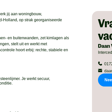
werk jij aan woningbouw,
Vr
id-Holland, op strak georganiseerde
va
nen- en buitenwanden, zet kimlagen als
ngen, stelt uit en werkt met
Daan 
ontrole hoort erbij: rechte, stabiele en
Interce
017
daa
steenlijmer. Je werkt secuur,
Nee
onditie.