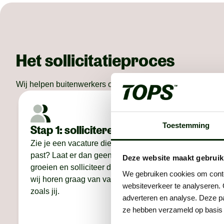
Het sollicitatieproces
Wij helpen buitenwerkers om de beste in hun vakgebied te 
Toestemming
Stap 1: solliciteren
Stap 2
conta
Zie je een vacature die perfect bij je
past? Laat er dan geen gras over
Deze website maakt gebruik
We bellen
groeien en solliciteer direct. Want
maken we
We gebruiken cookies om conten
wij horen graag van vakidioten
bespreke
websiteverkeer te analyseren. 
zoals jij.
wáár je 
adverteren en analyse. Deze pa
eerlijker
ze hebben verzameld op basis 
het voor 