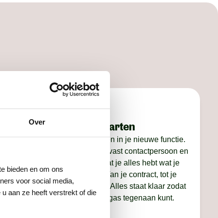
Over
Stap 4: starten
nel. We
Jij gaat starten in je nieuwe functie.
op, je CV
Je krijgt een vast contactpersoon en
s
we zorgen dat je alles hebt wat je
 te bieden en om ons
nodig hebt. Van je contract, tot je
ners voor social media,
we je voor
werkkleding. Alles staat klaar zodat
 aan ze heeft verstrekt of die
je er met vol gas tegenaan kunt.