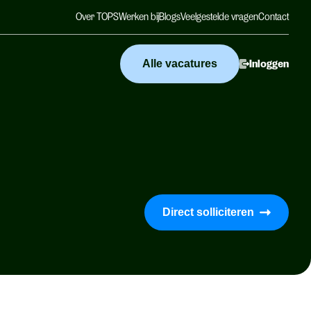
Over TOPS
Werken bij
Blogs
Veelgestelde vragen
Contact
Alle vacatures
Inloggen
Direct solliciteren