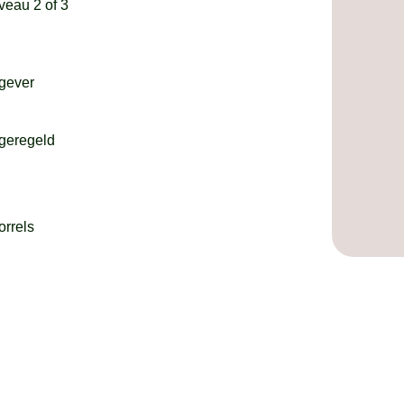
veau 2 of 3
tgever
 geregeld
orrels