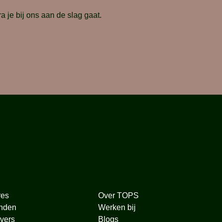
je bij ons aan de slag gaat.
res
Over TOPS
nden
Werken bij
vers
Blogs