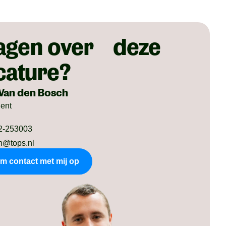
agen over deze
cature?
Van den Bosch
dent
2-253003
n@tops.nl
m contact met mij op