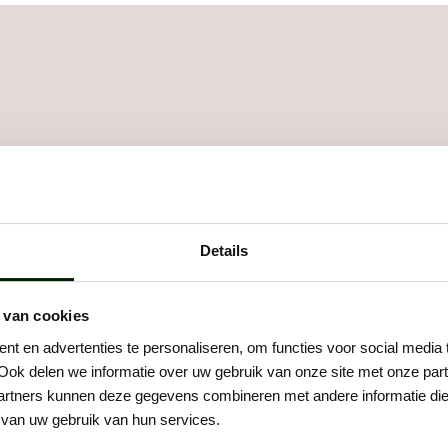
worden. Dat werkt als volgt:
Details
: telefonisch
Stap 3: voorstellen
ct
Na het gesprek gaat het s
maken direct jouw profiel 
 van cookies
 je op. Als het klikt,
compleet en laten collega'
 persoonlijk kennis. We
t en advertenties te personaliseren, om functies voor social media
meedenken over de juiste
n het werk, wie je bent en
Ook delen we informatie over uw gebruik van onze site met onze part
plaatsing. Daarna stellen 
graag wilt werken.Des te
rtners kunnen deze gegevens combineren met andere informatie die u
aan een opdrachtgever!
 je bent, des te makkelijker
van uw gebruik van hun services.
ons is om de juiste plek