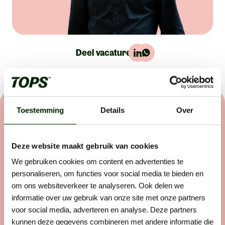
Deel vacature:
Toestemming
Details
Over
Het sollicitatieproces
Wij helpen buitenwerkers om de beste in hun vakgebied
Deze website maakt gebruik van cookies
te worden. Dat werkt als volgt:
We gebruiken cookies om content en advertenties te
personaliseren, om functies voor social media te bieden en
om ons websiteverkeer te analyseren. Ook delen we
Stap 1: solliciteren
informatie over uw gebruik van onze site met onze partners
voor social media, adverteren en analyse. Deze partners
Zie je een vacature die perfect bij je past? Laat
kunnen deze gegevens combineren met andere informatie die
er dan geen gras over groeien en solliciteer