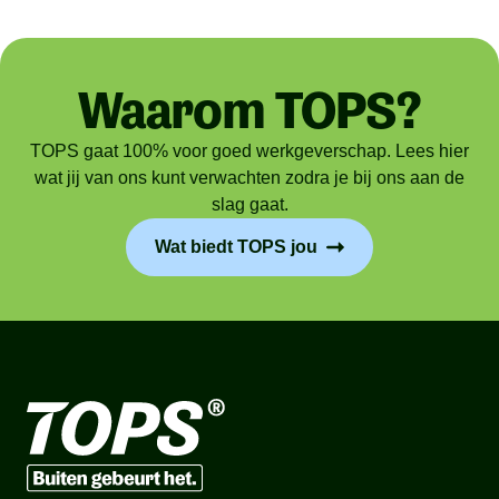
Waarom TOPS?
TOPS gaat 100% voor goed werkgeverschap. Lees hier
wat jij van ons kunt verwachten zodra je bij ons aan de
slag gaat.
Wat biedt TOPS jou