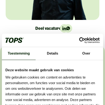
Deel vacature:
Toestemming
Details
Over
Het sollicitatieproces
Wij helpen buitenwerkers om de beste in hun vakgebied
Deze website maakt gebruik van cookies
te worden. Dat werkt als volgt:
We gebruiken cookies om content en advertenties te
personaliseren, om functies voor social media te bieden en
om ons websiteverkeer te analyseren. Ook delen we
informatie over uw gebruik van onze site met onze partners
Stap 1: solliciteren
voor social media, adverteren en analyse. Deze partners
Zie je een vacature die perfect bij je past? Laat