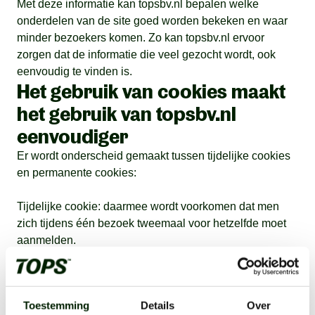
Met deze informatie kan topsbv.nl bepalen welke
onderdelen van de site goed worden bekeken en waar
minder bezoekers komen. Zo kan topsbv.nl ervoor
zorgen dat de informatie die veel gezocht wordt, ook
eenvoudig te vinden is.
Het gebruik van cookies maakt
het gebruik van topsbv.nl
eenvoudiger
Er wordt onderscheid gemaakt tussen tijdelijke cookies
en permanente cookies:
Tijdelijke cookie: daarmee wordt voorkomen dat men
zich tijdens één bezoek tweemaal voor hetzelfde moet
aanmelden.
Permanente cookie: bij een volgend bezoek wordt de
inlognaam automatisch ingevuld en hoeft men alleen het
Toestemming
Details
Over
wachtwoord in te vullen.