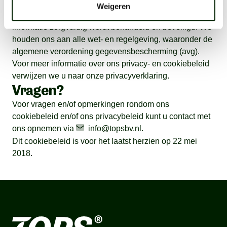
Privacyverklaring
Weigeren
Tops bv personeelsdiensten vindt het belangrijk dat uw
informatie zorgvuldig wordt behandeld en beveiligd. We
houden ons aan alle wet- en regelgeving, waaronder de
algemene verordening gegevensbescherming (avg).
Voor meer informatie over ons privacy- en cookiebeleid
verwijzen we u naar onze privacyverklaring.
Vragen?
Voor vragen en/of opmerkingen rondom ons
cookiebeleid en/of ons privacybeleid kunt u contact met
ons opnemen via
info@topsbv.nl
.
Dit cookiebeleid is voor het laatst herzien op 22 mei
2018.