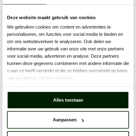
Wat gebeurt er als ik cookies
uitzet?
Deze website maakt gebruik van cookies
Als u de cookies die uw voorkeuren onthouden
We gebruiken cookies om content en advertenties te
uitschakelt, moet u instellingen als wachtwoorden,
personaliseren, om functies voor social media te bieden en
inlognaam en andere gegevens steeds opnieuw
om ons websiteverkeer te analyseren. Ook delen we
intypen. Verder worden advertenties die u op
informatie over uw gebruik van onze site met onze partners
verschillende websites en webshops tegenkomt dan niet
voor social media, adverteren en analyse. Deze partners
meer afgestemd op uw surfgedrag. U ontvangt dan nog
kunnen deze gegevens combineren met andere informatie die
wel gewoon advertenties.
u aan ze heeft verstrekt of die ze hebben verzameld op basis
Hoe kan ik cookies uitzetten?
van uw gebruik van hun services.
U kunt cookies die adverteerders en website-eigenaren
inzicht geven in uw interesses aan- of uitzetten op
www.Youronlinechoices.eu/nl, bij ‘veelgestelde vragen’.
Alles toestaan
De cookies die wachtwoord, inlognamen en andere
voorkeuren bijhouden kunt u aan- of uitzetten via de
Aanpassen
browserinstellingen van de browser die u gebruikt,
bijvoorbeeld google chrome, firefox of internet explorer.