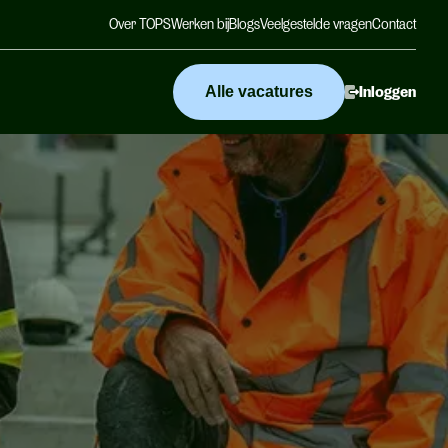
Over TOPS
Werken bij
Blogs
Veelgestelde vragen
Contact
Alle vacatures
Inloggen